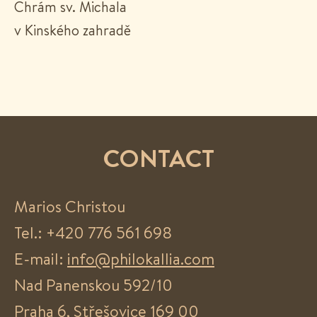
Chrám sv. Michala
v Kinského zahradě
CONTACT
Marios Christou
Tel.: +420 776 561 698
E-mail:
info@philokallia.com
Nad Panenskou 592/10
Praha 6, Střešovice 169 00