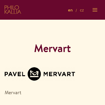
en
cz
Mervart
Mervart