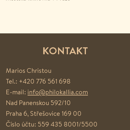
KONTAKT
Marios Christou
Tel.: +420 776 561 698
E-mail:
info@philokallia.com
Nad Panenskou 592/10
Praha 6, Střešovice 169 00
Číslo účtu: 559 435 8001/5500